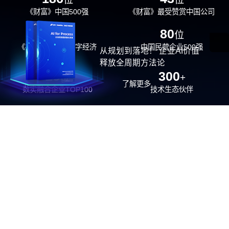
《财富》中国500强
《财富》最受赞赏中国公司
29
80
位
位
《福布斯》中国数字经济
中国民营企业500强
从规划到落地！ 企业AI价值
100强
释放全周期方法论
26
300
位
+
了解更多
数实融合企业TOP100
技术生态伙伴